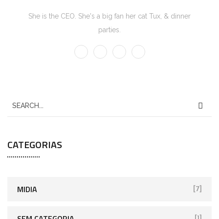
She is the CEO. She's a big fan her cat Tux, & dinner
parties.
CATEGORIAS
MIDIA
[7]
SEM CATEGORIA
[1]